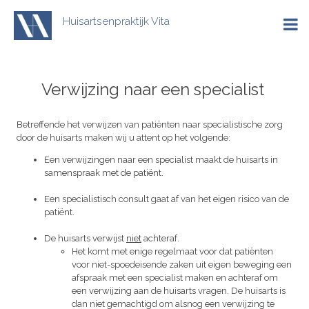
Overslaan
en
Huisartsenpraktijk Vita
naar
Hoofdna
de
inhoud
gaan
Verwijzing naar een specialist
Betreffende het verwijzen van patiënten naar specialistische zorg
door de huisarts maken wij u attent op het volgende:
Een verwijzingen naar een specialist maakt de huisarts in
samenspraak met de patiënt.
Een specialistisch consult gaat af van het eigen risico van de
patiënt.
De huisarts verwijst
niet
achteraf.
Het komt met enige regelmaat voor dat patiënten
voor niet-spoedeisende zaken uit eigen beweging een
afspraak met een specialist maken en achteraf om
een verwijzing aan de huisarts vragen. De huisarts is
dan niet gemachtigd om alsnog een verwijzing te