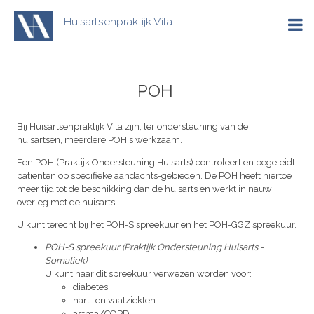
Overslaan
en
Huisartsenpraktijk Vita
naar
Hoofdna
de
inhoud
gaan
POH
Bij Huisartsenpraktijk Vita zijn, ter ondersteuning van de
huisartsen, meerdere POH's werkzaam.
Een POH (Praktijk Ondersteuning Huisarts) controleert en begeleidt
patiënten op specifieke aandachts-gebieden. De POH heeft hiertoe
meer tijd tot de beschikking dan de huisarts en werkt in nauw
overleg met de huisarts.
U kunt terecht bij het POH-S spreekuur en het POH-GGZ spreekuur.
POH-S spreekuur (Praktijk Ondersteuning Huisarts -
Somatiek)
U kunt naar dit spreekuur
verwezen worden voor:
diabetes
hart- en vaatziekten
astma/COPD