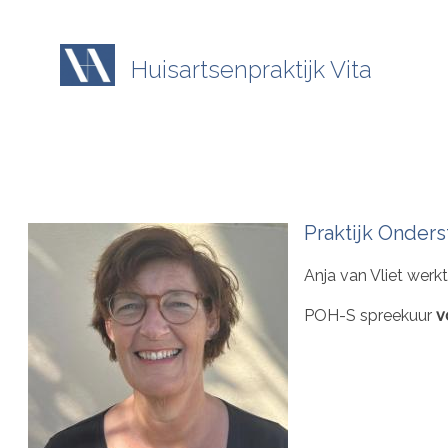
Overslaan
en
naar
Huisartsenpraktijk Vita
de
inhoud
gaan
Praktijk Onders
Anja van Vliet werk
POH-S spreekuur
v